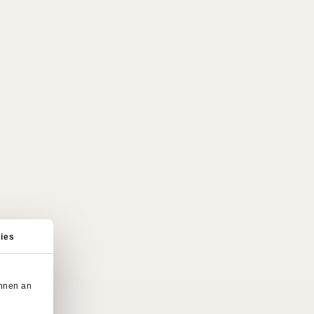
ies
önnen an