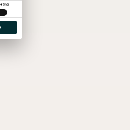
eting
n