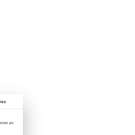
ies
önnen an