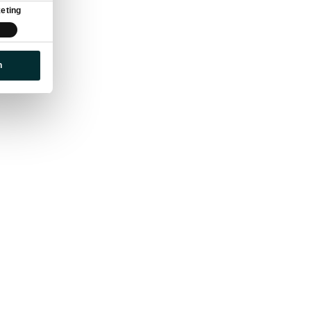
eting
n