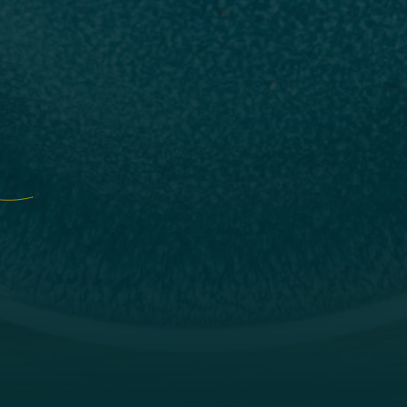
Stylish flats and unique enjoyment.
Let us spoil you culinary with regional produ
Salzburger Land