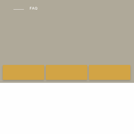
FAQ
Zůstaňte v obraze.
Dostávejte nabídky, balíčky a další zajímavé
informace o Hofgut.