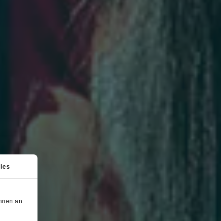
ies
önnen an