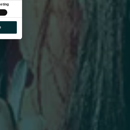
eting
n