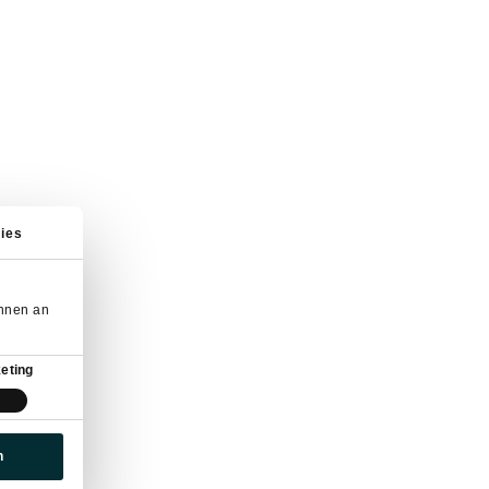
ies
önnen an
eting
n