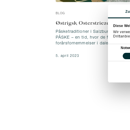
Zu
BLOG
Østrigsk Osterstriezel til ba
Diese We
Wir verwe
Påsketraditioner i Salzburger Land
Drittanbie
PÅSKE – en tid, hvor de første
forårsfornemmelser i dalen møder…
Einwilligung
Notw
5. april 2023