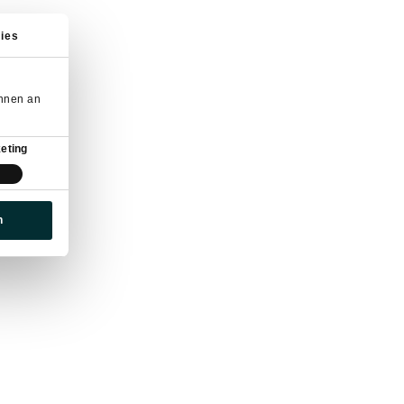
ies
önnen an
eting
n