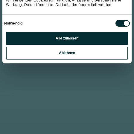
Wir verwenden Cookies für Funktion, Analyse und personalisierte
Werbung. Daten können an Drittanbieter übermittelt werden.
Einwilligungsauswahl
Notwendig
Präferenzen
Alle zulassen
Statistiken
Ablehnen
Marketing
Entdecken Sie puren Skispaß mit unserer
exklusiven Ski amadé Pauschale Hofgut Wagrain.
Freuen Sie sich auf über
760 perfekt präparierte
Pistenkilometer, inklusive Skipass und
kostenlosem Skibus
direkt ab Hotel. Genießen
Sie grenzenloses Wintersportvergnügen im Snow
Space Salzburg und erleben Sie unbeschwerte
Skitage mit allen Annehmlichkeiten des Hofgut
Wagrain.