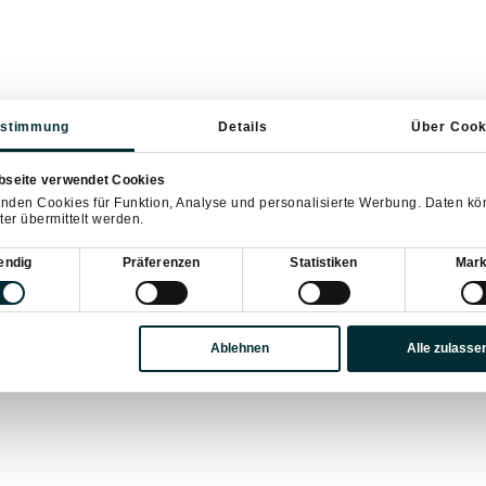
stimmung
Details
Über Cook
arl ist eine spannende Attraktion im Salzburger
allbegeisterte
und
Familien
interessant ist.
bseite verwendet Cookies
rtige Kombination aus
Fußball und Golf
, auch
nden Cookies für Funktion, Analyse und personalisierte Werbung. Daten k
ter übermittelt werden.
 ermöglicht es den Besuchern, in einer malerischen
sein.
sauswahl
endig
Präferenzen
Statistiken
Mark
 der für das leibliche Wohl der Gäste sorgt.
Ablehnen
Alle zulasse
RLAUB