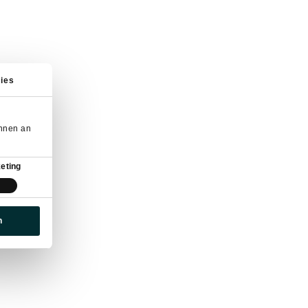
ies
önnen an
eting
n
NÄHERE INFORMATIONEN