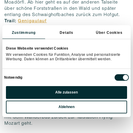
Moadörfl. Ab hier geht es auf der anderen Talseite
über schöne Forststraßen in den Wald und später
entlang des Schwaighofbaches zurück zum Hofgut.
Trail:
Genigaulauf
Zustimmung
Details
Über Cookies
Gipfel und Grade Trail
Diese Webseite verwendet Cookies
Wir verwenden Cookies für Funktion, Analyse und personalisierte
Werbung. Daten können an Drittanbieter übermittelt werden.
8,5km – 196 hm Anstieg – 1062 hm Abstieg – Start
bei der Bergstation Flying Mozart
Absoluter Highlight-Trail mit traumhaftem
Einwilligungsauswahl
Notwendig
Gipfelpanorama. Ausgehend von der Bergstation
Flying Mozart (siehe Betriebszeiten der
Seilbahn
Präferenzen
Snow Space
)
führt dieser Trail über das Grieskareck,
Alle zulassen
Statistiken
vorbei an Saukarfunktel und Ahornkopf zur Schüttalm.
Ab hier brennen die Waden oder man wechselt in den
Ablehnen
Marketing
Gehmodus. Ziel ist die Talstation in Kleinarl, von wo es
mit dem Wanderbus zurück zur Talstation Flying
Mozart geht.