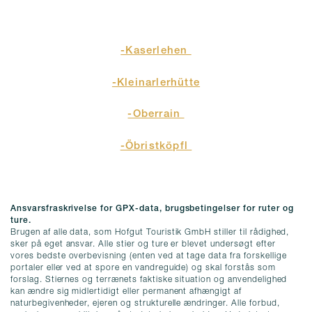
-Kaserlehen
-Kleinarlerhütte
-Oberrain
-Öbristköpfl
Ansvarsfraskrivelse for GPX-data, brugsbetingelser for ruter og
ture.
Brugen af alle data, som Hofgut Touristik GmbH stiller til rådighed,
sker på eget ansvar. Alle stier og ture er blevet undersøgt efter
vores bedste overbevisning (enten ved at tage data fra forskellige
portaler eller ved at spore en vandreguide) og skal forstås som
forslag. Stiernes og terrænets faktiske situation og anvendelighed
kan ændre sig midlertidigt eller permanent afhængigt af
naturbegivenheder, ejeren og strukturelle ændringer. Alle forbud,