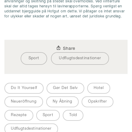
anvisninger og skiltning på stedet skal overholdes. Ved vinterture
skal der altid tages hensyn til lavinerapporterne. Spørg venligst en
uddannet bjergguide på Hofgut om dette. Vi påtager os intet ansvar
for ulykker eller skader af nogen art, uanset det juridiske grundlag.
Share
Sport
Udflugtsdestinationer
Do It Yourself
Gør Det Selv
Hotel
Neueröffnung
Ny Åbning
Opskrifter
Rezepte
Sport
Told
Udflugtsdestinationer