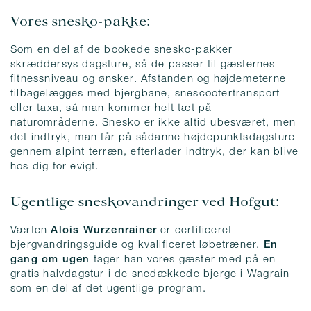
Vores snesko-pakke:
Som en del af de bookede snesko-pakker
skræddersys dagsture, så de passer til gæsternes
fitnessniveau og ønsker. Afstanden og højdemeterne
tilbagelægges med bjergbane, snescootertransport
eller taxa, så man kommer helt tæt på
naturområderne. Snesko er ikke altid ubesværet, men
det indtryk, man får på sådanne højdepunktsdagsture
gennem alpint terræn, efterlader indtryk, der kan blive
hos dig for evigt.
Ugentlige sneskovandringer ved Hofgut:
Værten
Alois Wurzenrainer
er certificeret
bjergvandringsguide og kvalificeret løbetræner.
En
gang om ugen
tager han vores gæster med på en
gratis halvdagstur i de snedækkede bjerge i Wagrain
som en del af det ugentlige program.