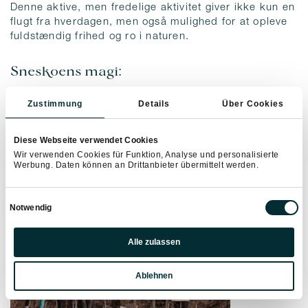
Denne aktive, men fredelige aktivitet giver ikke kun en
flugt fra hverdagen, men også mulighed for at opleve
fuldstændig frihed og ro i naturen.
Sneskoens magi:
Sneskovandring er ikke kun en fysisk aktivitet, men
Zustimmung
Details
Über Cookies
også en mental pause. Skridtenes rolige rytme, sneens
knasen under sneskoene og den klare bjergluft har en
Diese Webseite verwendet Cookies
beroligende effekt på alle sanser. I harmoni med
Wir verwenden Cookies für Funktion, Analyse und personalisierte
naturen kan du koble af, rense hovedet og intensivt
Werbung. Daten können an Drittanbieter übermittelt werden.
opleve de vinterlige omgivelsers skønhed.
Einwilligungsauswahl
Notwendig
Präferenzen
Alle zulassen
Statistiken
Ablehnen
Marketing