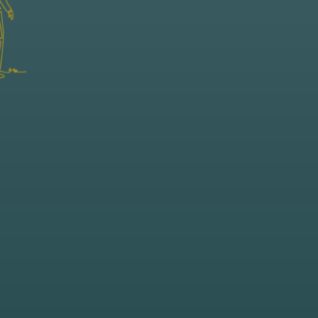
eindeloze mogelijkheden. Hier komt zomerv
met echte vrijheid.