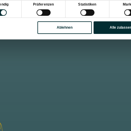
sauswahl
endig
Präferenzen
Statistiken
Mark
Ablehnen
Alle zulasse
Beleef een moderne zomervakantie in Wagrai
Salzburger Land: frisse berglucht, ongerepte