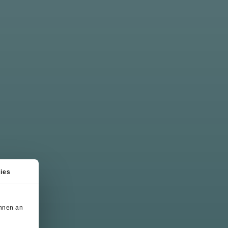
ies
önnen an