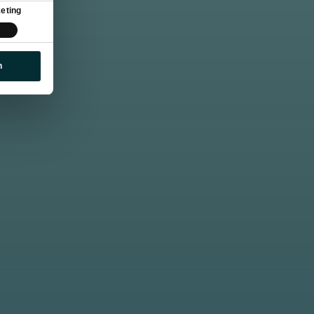
eting
n
n in het
 natuur en