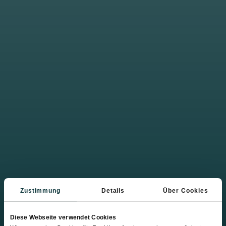
Alpaka-Hofführung am Bauernhof Hinterfürbach in
Wagrain
Alpakas hautnah erleben
Zustimmung
Details
Über Cookies
– Alpakas mit
Kuschelfaktor
Diese Webseite verwendet Cookies