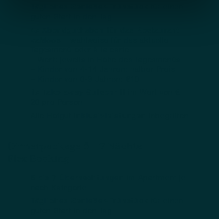
Tägliches Genießer-Frühstück
für einen
guten Start in den Tag
4x Abendguthaben für das Restaurant
vaMoos –
wahlweise für das aktuelle
Tagesmenü oder à la carte
– Wert: jeweils in Höhe des Tagesmenüs
– Kinder von 4-14 Jahren: halber Preis
– Kinder von 0-3 Jahren: €10
1x Take-away Gutschrift
im Wert von €
20 pro Person
Alle Hofgut
Inklusivleistungen
inbegriffen
Dinnerpackage 5 – 7 Nächte
Flex Booking
5 bis 7 Übernachtungen
im Apartment je
nach Kategorie
Tägliches Genießer-Frühstück
für einen
guten Start in den Tag