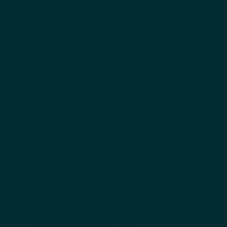
3x Abendguthaben für das Restaurant
vaMoos –
wahlweise für das aktuelle
Tagesmenü oder à la carte
– Wert: jeweils in Höhe des Tagesmenüs
– Kinder von 4-14 Jahren: halber Preis
– Kinder von 0-3 Jahren: €10
1x Take-away Gutschrift
im Wert von €
20 pro Person
Alle Hofgut
Inklusivleistungen
inbegriffen
Dinnerpackage 3 – 4 Nächte
Flex Booking
3 bis 4 Übernachtungen
im Apartment je
nach Kategorie
Tägliches Genießer-Frühstück
für einen
guten Start in den Tag
2x Abendguthaben für das Restaurant
vaMoos –
wahlweise für das aktuelle