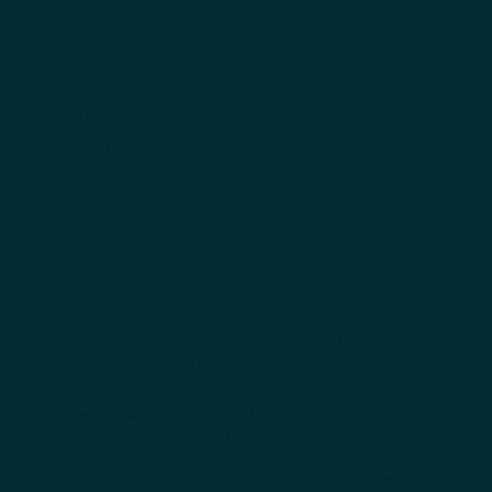
Tagesmenü oder à la carte
– Wert: jeweils in Höhe des Tagesmenüs
– Kinder von 4-14 Jahren: halber Preis
– Kinder von 0-3 Jahren: €10
1x Take-away Gutschrift
im Wert von €
20 pro Person
Alle Hofgut
Inklusivleistungen
inbegriffen
Dinnerpackage 2 Nächte
Flex Booking
2 Übernachtungen
im Apartment je nach
Kategorie
Tägliches Genießer-Frühstück
für einen
guten Start in den Tag
2x Abendguthaben für das Restaurant
vaMoos –
wahlweise für das aktuelle
Tagesmenü oder à la carte
– Wert: jeweils in Höhe des Tagesmenüs
– Kinder von 4-14 Jahren: halber Preis