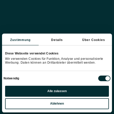
Zustimmung
Details
Über Cookies
Genießen Sie eine
Diese Webseite verwendet Cookies
kulinarische Reise im
Wir verwenden Cookies für Funktion, Analyse und personalisierte
Werbung. Daten können an Drittanbieter übermittelt werden.
Restaurant vaMoos
Einwilligungsauswahl
Notwendig
Präferenzen
Dinnerpackage 8 – 14 Nächte
Alle zulassen
Flex Booking
Statistiken
Ablehnen
Marketing
8 bis 14 Übernachtungen
im Apartment je
nach Kategorie