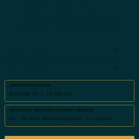
– Kinder von 0-3 Jahren: €10
Buchbar von Dienstag-Sonntag
(Restaurant Sonntag/Montag geschlossen)
Alle Hofgut
Inklusivleistungen
inbegriffen
STORNOBEDINGUNGEN
ZUSATZINFORMATION
DINNERPAUSCHALE:
Buchbar für 2-14 Nächte
RUHETAGE ABENDRESTAURANT VAMOOS:
So – Mi kein Abendrestaurant, nur Bistro