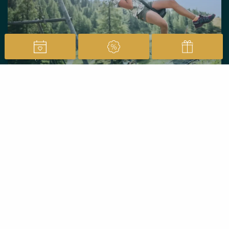
Specials
12 Peaks Adventure
Package für die ganze
Familie