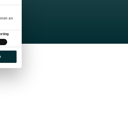
önnen an
eting
n