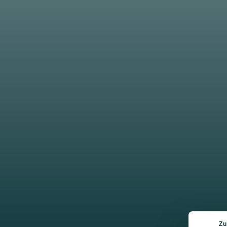
Book a massage
Pamper you
vacation…
…take a break, breathe deeply an
effect of a massage harmonises 
forward to a relaxing holiday.
Zu