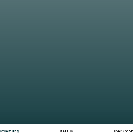
rself properly duri
d relax. The positive
body and mind. Look
stimmung
Details
Über Cook