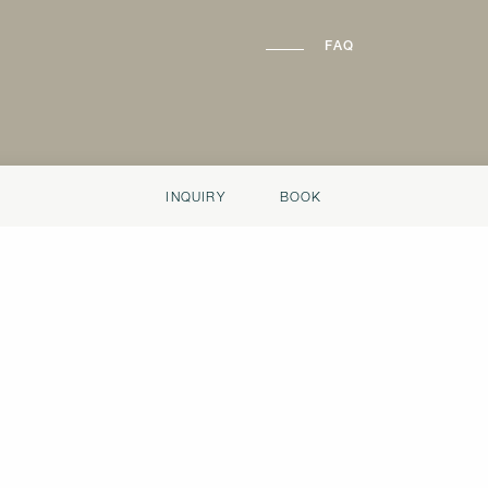
FAQ
sing of my email
INQUIRY
BOOK