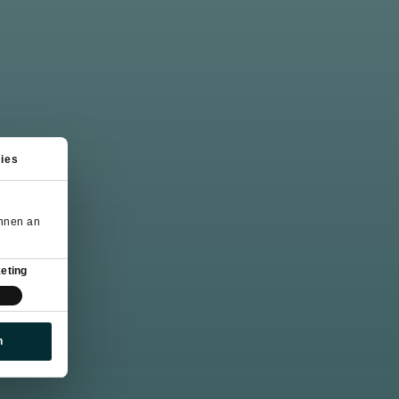
ies
önnen an
eting
n